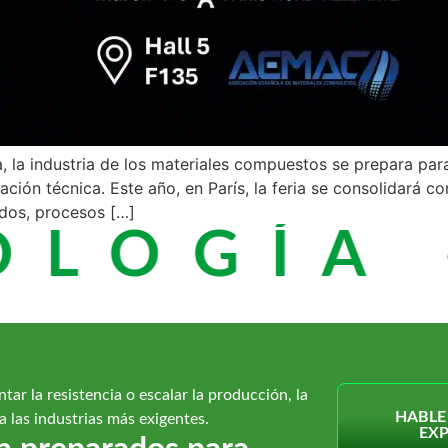
, la industria de los materiales compuestos se prepara pa
ación técnica. Este año, en París, la feria se consolidará 
dos, procesos […]
LOGÍA 
tar la resistencia o escalar la producción, la
HABLE
 las industrias más exigentes.
EX