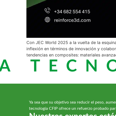
Con JEC World 2025 a la vuelta de la esquina
inflexión en términos de innovación y colabor
tendencias en composites: materiales avanza
A TECNO
Ya sea que su objetivo sea reducir el peso, aumen
tecnología CFIP ofrece un refuerzo probado para