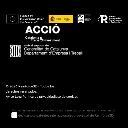
© 2026 Reinforce3D · Todos los
derechos reservados.
Aviso Legal
Política de privacidad
Uso de cookies
Todas las tecnologías y soluciones presentadas en este sitio web están
 WEB ‣
protegidas por patentes internacionales propiedad de Reinforce3D.
ARQU ·