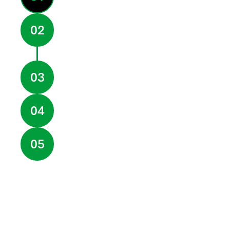
Utiliza nuestra
02
herramienta Design
Checker para validar las
rutas
Imprime o moldea la
03
pieza base
Coloca la pieza en el
04
sistema DELTA
Inyecta fibra continua
05
bajo parámetros
controlados
Cura, inspecciona,
06
prueba e implementa