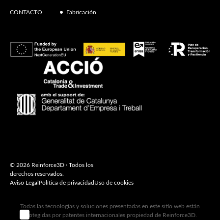
CONTACTO
Fabricación
© 2026 Reinforce3D · Todos los
derechos reservados.
Aviso Legal
Política de privacidad
Uso de cookies
Todas las tecnologías y soluciones presentadas en este sitio web están
 WEB ‣
protegidas por patentes internacionales propiedad de Reinforce3D.