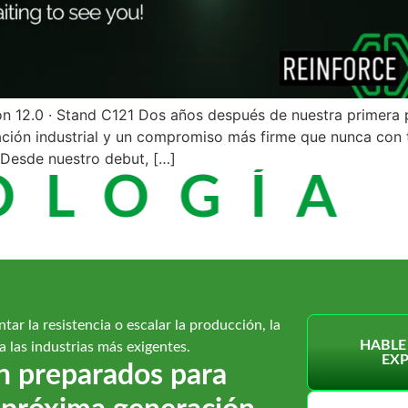
ón 12.0 · Stand C121 Dos años después de nuestra primera 
ción industrial y un compromiso más firme que nunca con t
. Desde nuestro debut, […]
LOGÍA 
tar la resistencia o escalar la producción, la
HABLE
 las industrias más exigentes.
EX
n preparados para