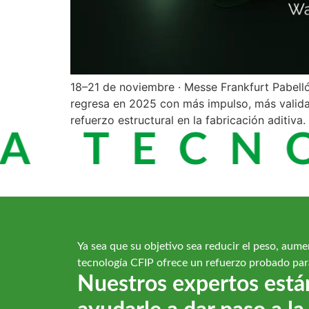
18–21 de noviembre · Messe Frankfurt Pabell
regresa en 2025 con más impulso, más valida
refuerzo estructural en la fabricación aditiva
A TECNO
Ya sea que su objetivo sea reducir el peso, aumen
tecnología CFIP ofrece un refuerzo probado para
Nuestros expertos está